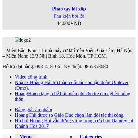
Phao tay lót xốp
Phụ kiện bơi lội
44,000
VND
– Miền Bắc: Khu TT nhà máy cơ khí Yên Viên, Gia Lâm, Hà Nội.
– Miền Nam: 13/3 Nhị Bình 18, Hóc Môn, TP HCM.
Hỗ trợ đặt hàng: 0981418106 - Kỹ thuật: 0865358680
Video công trình
Nhà sx Hoàng Hải trở thành đối tác cho tập đoàn Unilever
(Omo).
HoangHaico tặng 5 bể bơi miễn phí cho trẻ em nghèo nông
thôn.
Bảng giá sản phẩm
Hoàng Hải được sở Giáo Dục chọn làm đối tác thi công
Hồ bơi Hoàng Hải vẫn đứng vững trong cơn bão Damrey tại
Khánh Hòa 2017
Menu
Categories