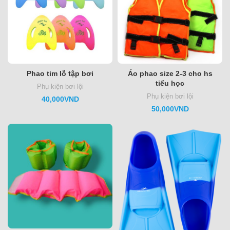
Phao tim lỗ tập bơi
Áo phao size 2-3 cho hs
tiểu học
Phụ kiện bơi lội
Phụ kiện bơi lội
40,000
VND
50,000
VND