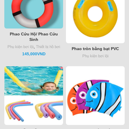
Phao Cứu Hộ/ Phao Cứu
Sinh
Phụ kiện bơi lội
,
Thiết bị hồ bơi
Phao tròn bằng bạt PVC
145,000
VND
Phụ kiện bơi lội