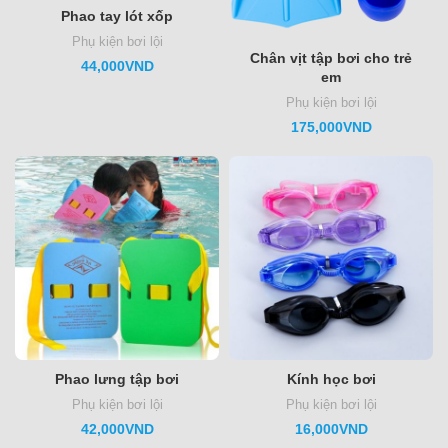
Phao tay lót xốp
Phụ kiện bơi lội
Chân vịt tập bơi cho trẻ
44,000
VND
em
Phụ kiện bơi lội
175,000
VND
Phao lưng tập bơi
Kính học bơi
Phụ kiện bơi lội
Phụ kiện bơi lội
42,000
VND
16,000
VND