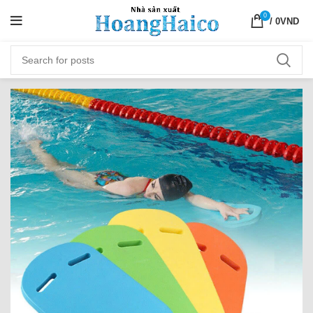
0
/
0
VND