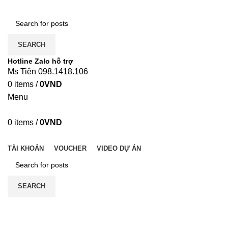
SEARCH
Hotline Zalo hỗ trợ
Ms Tiên 098.1418.106
0
items
/
0
VND
Menu
0
items
/
0
VND
DANH MỤC
TÀI KHOẢN
VOUCHER
VIDEO DỰ ÁN
SEARCH