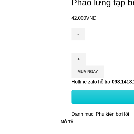
Phao lưng tập b
42,000
VND
MUA NGAY
Hotline zalo hỗ trợ
098.1418.
Danh mục:
Phụ kiện bơi lội
MÔ TẢ