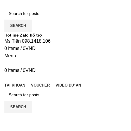
SEARCH
Hotline Zalo hỗ trợ
Ms Tiên 098.1418.106
0
items
/
0
VND
Menu
0
items
/
0
VND
DANH MỤC
TÀI KHOẢN
VOUCHER
VIDEO DỰ ÁN
SEARCH