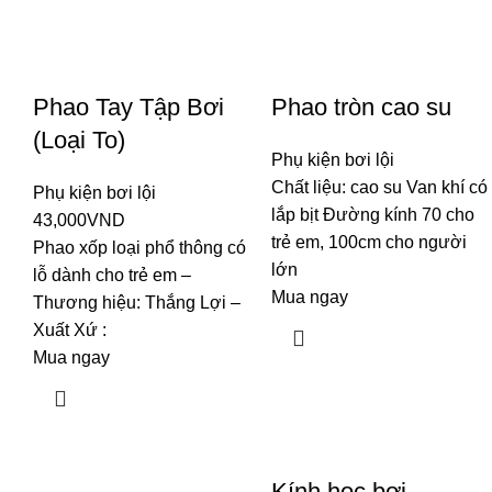
Phao Tay Tập Bơi
Phao tròn cao su
(Loại To)
Phụ kiện bơi lội
Chất liệu: cao su Van khí có
Phụ kiện bơi lội
lắp bịt Đường kính 70 cho
43,000
VND
trẻ em, 100cm cho người
Phao xốp loại phổ thông có
lớn
lỗ dành cho trẻ em –
Mua ngay
Thương hiệu: Thắng Lợi –
Xuất Xứ :
Mua ngay
Kính học bơi