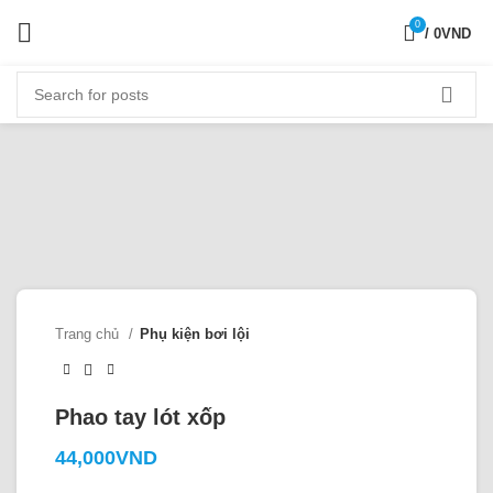
0
/
0
VND
Trang chủ
Phụ kiện bơi lội
Phao tay lót xốp
44,000
VND