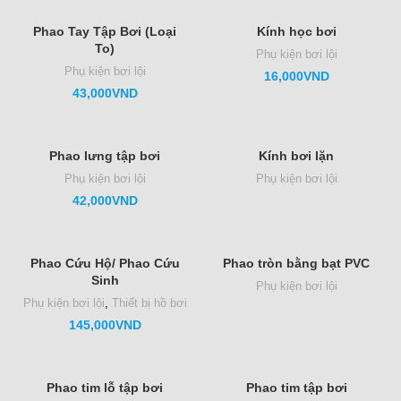
Phao Tay Tập Bơi (Loại
Kính học bơi
To)
Phụ kiện bơi lội
Phụ kiện bơi lội
16,000
VND
43,000
VND
Phao lưng tập bơi
Kính bơi lặn
Phụ kiện bơi lội
Phụ kiện bơi lội
42,000
VND
Phao Cứu Hộ/ Phao Cứu
Phao tròn bằng bạt PVC
Sinh
Phụ kiện bơi lội
Phụ kiện bơi lội
,
Thiết bị hồ bơi
145,000
VND
Phao tim lỗ tập bơi
Phao tim tập bơi